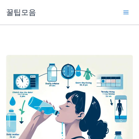
콘
꿀팁모음
텐
츠
로
건
너
뛰
기