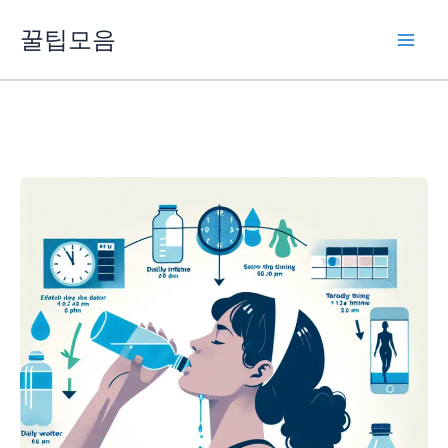
콘
꿀팁모음
텐
츠
로
건
너
뛰
기