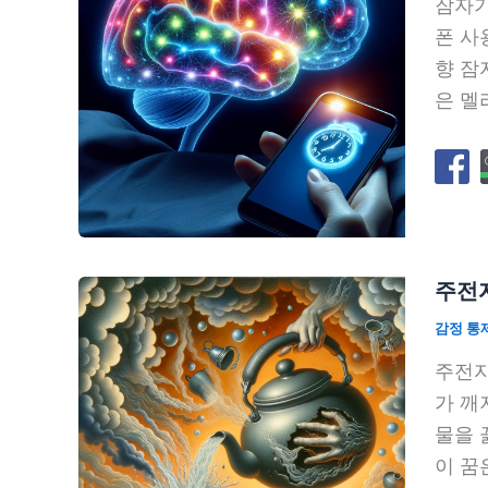
잠자기
폰 사
향 잠
은 멜
주전자
감정 통
주전자
가 깨
물을 
이 꿈