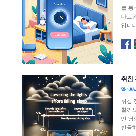
를 통
마트폰
입니다
취침 
멜라토
취침 
칠까요
떤 영
반응하