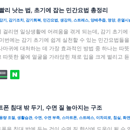
빨리 낫는 법, 초기에 잡는 민간요법 총정리
감기
,
감기조치
,
감기회복
,
민간요법
,
생강차
,
스트레스
,
양배추즙
,
영양
,
온열시
 걸리면 일상생활에 어려움을 겪게 되는데, 감기 초기에
 이번에는 감기 초기에 쉽게 실천할 수 있는 민간요법들
사마귀에 대처하는 데 가장 효과적인 방법 중 하나는 따
 따뜻한 물에 얼굴을 가라앉힌 채로 입을 크게 벌리고 
폰 침대 밖 두기, 수면 질 높아지는 구조
용량 조절
,
생활습관
,
수면
,
수면 부족
,
스마트폰
,
스트레스
,
이차피로
,
침실
,
화
폰을 침대 밖에 두는 것이 수면 질 향상에 도움이 될 수