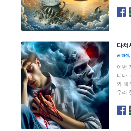
다쳐서
꿈 해석
,
이번 
니다.
와 해
우리 