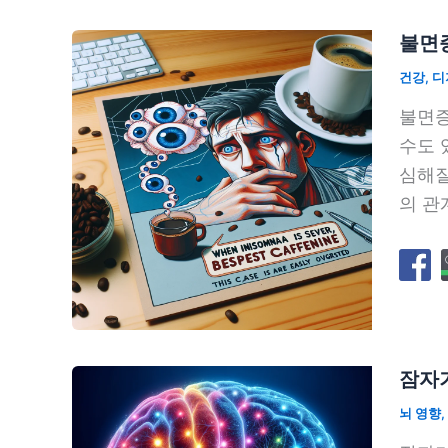
불면증
건강
,
디
불면증
수도 
심해질
의 관
잠자기
뇌 영향
,