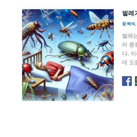
벌레가
꿈 해석
,
벌레는
러 종
다. 
데 도