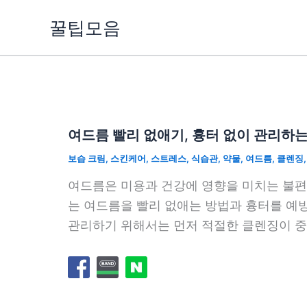
콘
꿀팁모음
텐
츠
로
건
너
뛰
여드름 빨리 없애기, 흉터 없이 관리하는
기
보습 크림
,
스킨케어
,
스트레스
,
식습관
,
약물
,
여드름
,
클렌징
여드름은 미용과 건강에 영향을 미치는 불편
는 여드름을 빨리 없애는 방법과 흉터를 예
관리하기 위해서는 먼저 적절한 클렌징이 중요