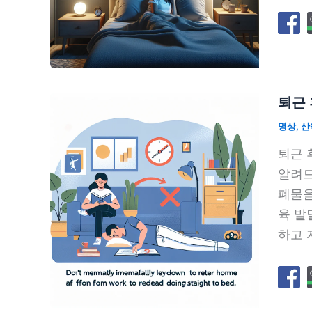
퇴근 
명상
,
산
퇴근 
알려드
폐물을
육 발
하고 