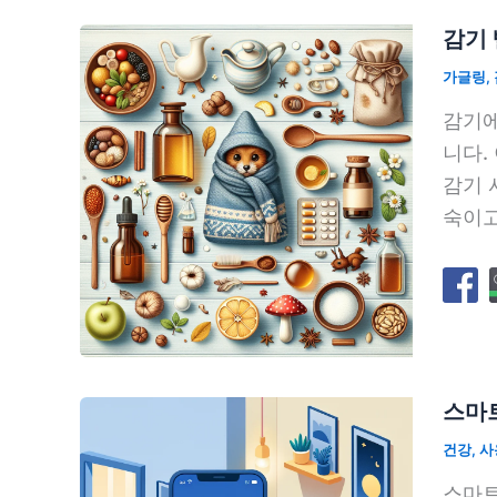
감기 
가글링
,
감기에
니다.
감기 
숙이고
스마트
건강
,
사
스마트