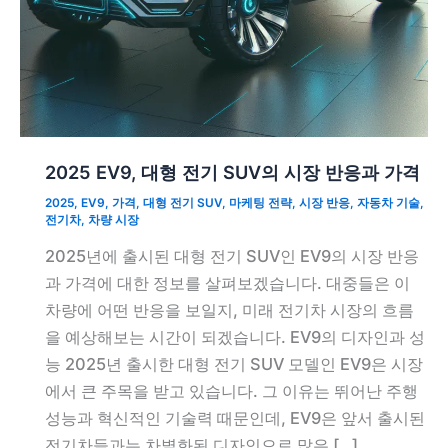
2025 EV9, 대형 전기 SUV의 시장 반응과 가격
2025
,
EV9
,
가격
,
대형 전기 SUV
,
마케팅 전략
,
시장 반응
,
자동차 기술
,
전기차
,
차량 시장
2025년에 출시된 대형 전기 SUV인 EV9의 시장 반응
과 가격에 대한 정보를 살펴보겠습니다. 대중들은 이
차량에 어떤 반응을 보일지, 미래 전기차 시장의 흐름
을 예상해보는 시간이 되겠습니다. EV9의 디자인과 성
능 2025년 출시한 대형 전기 SUV 모델인 EV9은 시장
에서 큰 주목을 받고 있습니다. 그 이유는 뛰어난 주행
성능과 혁신적인 기술력 때문인데, EV9은 앞서 출시된
전기차들과는 차별화된 디자인으로 많은 […]