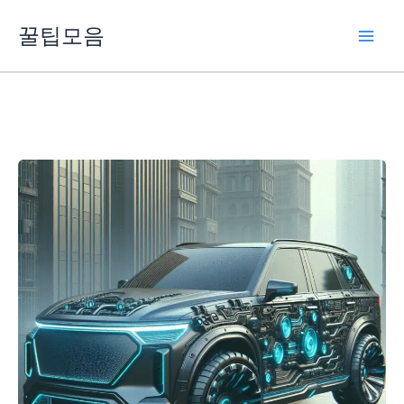
콘
꿀팁모음
텐
츠
로
건
너
뛰
기