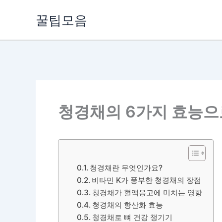
콘
꿀팁모음
텐
츠
로
건
너
뛰
기
청경채의 6가지 효능으
청경채란 무엇인가요?
비타민 K가 풍부한 청경채의 장점
청경채가 혈액응고에 미치는 영향
청경채의 항산화 효능
청경채로 뼈 건강 챙기기