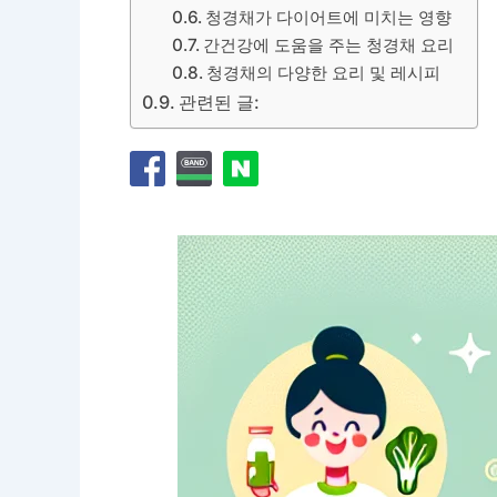
청경채가 다이어트에 미치는 영향
간건강에 도움을 주는 청경채 요리
청경채의 다양한 요리 및 레시피
관련된 글: