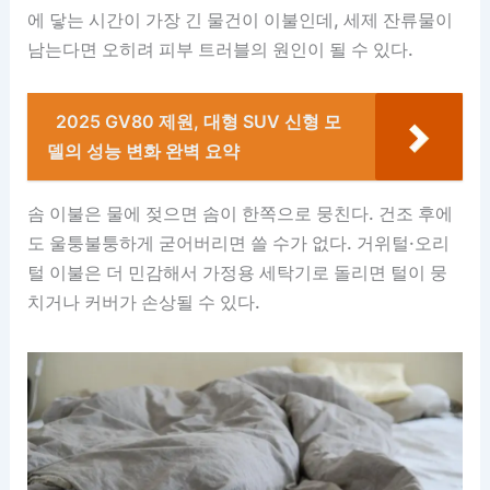
에 닿는 시간이 가장 긴 물건이 이불인데, 세제 잔류물이
남는다면 오히려 피부 트러블의 원인이 될 수 있다.
2025 GV80 제원, 대형 SUV 신형 모
델의 성능 변화 완벽 요약
솜 이불은 물에 젖으면 솜이 한쪽으로 뭉친다. 건조 후에
도 울퉁불퉁하게 굳어버리면 쓸 수가 없다. 거위털·오리
털 이불은 더 민감해서 가정용 세탁기로 돌리면 털이 뭉
치거나 커버가 손상될 수 있다.