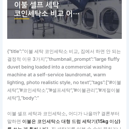
{“title”:”이불 세탁 코인세탁소 비교, 집에서 하면 안 되는
결정적 이유 3가지”,”thumbnail_prompt”:”large fluffy
duvet being loaded into a commercial washing
machine at a self-service laundromat, warm
lighting, photo realistic style, no text”,”tags”:[“#이불
세탁”,”#코인세탁소”,”#셀프세탁”,”#이불관리”,”#계절이불
세탁”],”body”:”
이불 셀프 세탁과 코인세탁소, 어디가 나을까? 결론부터
말하면
이불은 코인세탁소 대형 드럼 세탁기(15kg 이상)
를 쓰는 게 훨씬 낫다.
집 세탁기론 이불 속 솜이 뭉치거나