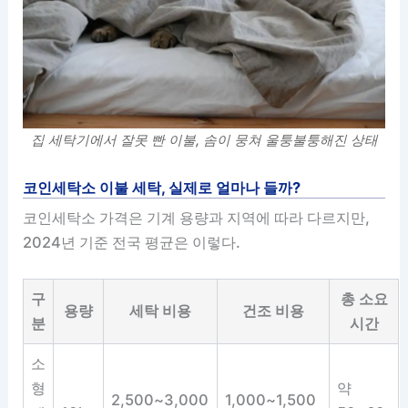
집 세탁기에서 잘못 빤 이불, 솜이 뭉쳐 울퉁불퉁해진 상태
코인세탁소 이불 세탁, 실제로 얼마나 들까?
코인세탁소 가격은 기계 용량과 지역에 따라 다르지만,
2024년 기준 전국 평균은 이렇다.
구
총 소요
용량
세탁 비용
건조 비용
분
시간
소
형
약
2,500~3,000
1,000~1,500