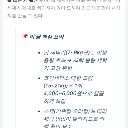
세제가 제대로 헹궈지지 않아 오히려 진드기·곰팡이 서식
지를 만들 수 있다.
이 글 핵심 요약
집 세탁기(7~9kg급)는 이불
용량 초과 → 세탁 불량·세탁
기 고장 위험
코인세탁소 대형 드럼
(15~21kg)은 1회
4,000~6,000원으로 깔끔
하게 해결
소재(거위털·오리털)에 따라
세탁 방법이 달라지므로 라
벨 확인 필수