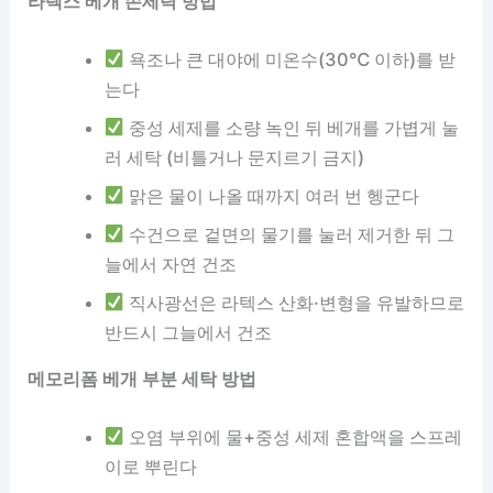
라텍스 베개 손세탁 방법
욕조나 큰 대야에 미온수(30℃ 이하)를 받
는다
중성 세제를 소량 녹인 뒤 베개를 가볍게 눌
러 세탁 (비틀거나 문지르기 금지)
맑은 물이 나올 때까지 여러 번 헹군다
수건으로 겉면의 물기를 눌러 제거한 뒤 그
늘에서 자연 건조
직사광선은 라텍스 산화·변형을 유발하므로
반드시 그늘에서 건조
메모리폼 베개 부분 세탁 방법
오염 부위에 물+중성 세제 혼합액을 스프레
이로 뿌린다