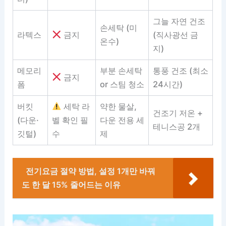
그늘 자연 건조
손세탁 (미
라텍스
금지
(직사광선 금
온수)
지)
메모리
부분 손세탁
통풍 건조 (최소
금지
폼
or 스팀 청소
24시간)
버킷
세탁 라
약한 물살,
건조기 저온 +
(다운·
벨 확인 필
다운 전용 세
테니스공 2개
깃털)
수
제
전기요금 절약 방법, 설정 1개만 바꿔
도 한 달 15% 줄어드는 이유