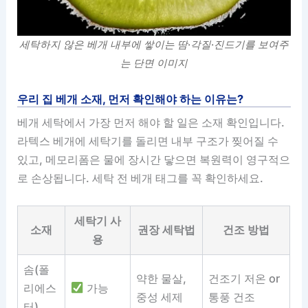
세탁하지 않은 베개 내부에 쌓이는 땀·각질·진드기를 보여주
는 단면 이미지
우리 집 베개 소재, 먼저 확인해야 하는 이유는?
베개 세탁에서 가장 먼저 해야 할 일은 소재 확인입니다.
라텍스 베개에 세탁기를 돌리면 내부 구조가 찢어질 수
있고, 메모리폼은 물에 장시간 닿으면 복원력이 영구적으
로 손상됩니다. 세탁 전 베개 태그를 꼭 확인하세요.
세탁기 사
소재
권장 세탁법
건조 방법
용
솜(폴
약한 물살,
건조기 저온 or
리에스
가능
중성 세제
통풍 건조
터)