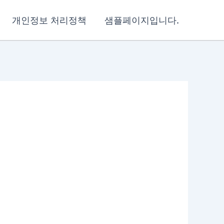
개인정보 처리정책
샘플페이지입니다.