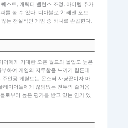
퀘스트, 캐릭터 밸런스 조정, 아이템 추가
 볼 수 있다. 디아블로 2: 레젠 오브
 않는 전설적인 게임 중 하나로 손꼽힌다.
 플레이어에게 거대한 오픈 월드와 몰입도 높은
풍부하여 게임의 지루함을 느끼기 힘든데
. 주인공 게랄트는 몬스터 사냥꾼이자 마
 플레이어들에게 끊임없는 전투의 즐거움
들로부터 높은 평가를 받고 있는 인기 있