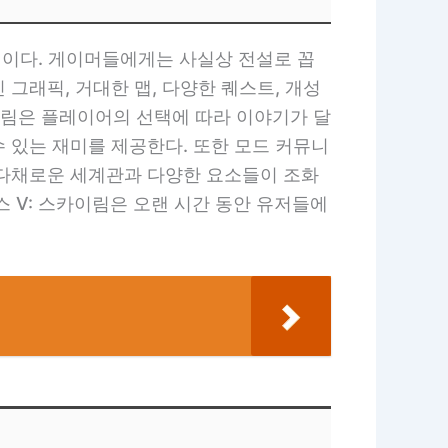
 게임이다. 게이머들에게는 사실상 전설로 꼽
그래픽, 거대한 맵, 다양한 퀘스트, 개성
이림은 플레이어의 선택에 따라 이야기가 달
 있는 재미를 제공한다. 또한 모드 커뮤니
 다채로운 세계관과 다양한 요소들이 조화
 V: 스카이림은 오랜 시간 동안 유저들에