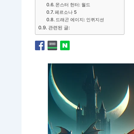
몬스터 헌터: 월드
페르소나 5
드래곤 에이지: 인퀴지션
관련된 글: