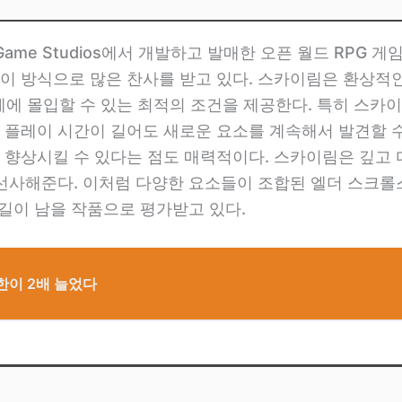
 Game Studios에서 개발하고 발매한 오픈 월드 RPG
 방식으로 많은 찬사를 받고 있다. 스카이림은 환상적인 
세계에 몰입할 수 있는 최적의 조건을 제공한다. 특히 스카
 플레이 시간이 길어도 새로운 요소를 계속해서 발견할 수
 향상시킬 수 있다는 점도 매력적이다. 스카이림은 깊고
선사해준다. 이처럼 다양한 요소들이 조합된 엘더 스크롤스
 길이 남을 작품으로 평가받고 있다.
한이 2배 늘었다