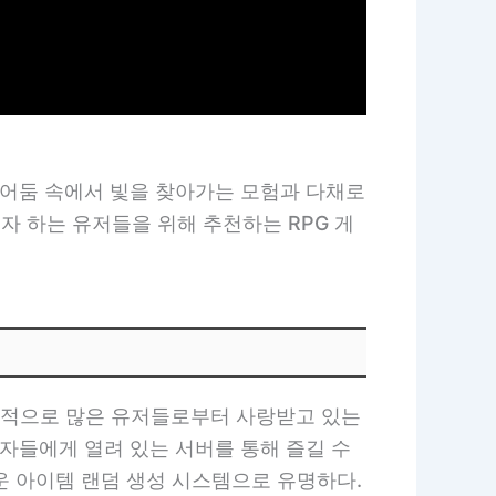
 어둠 속에서 빛을 찾아가는 모험과 다채로
 하는 유저들을 위해 추천하는 RPG 게
, 전세계적으로 많은 유저들로부터 사랑받고 있는
자들에게 열려 있는 서버를 통해 즐길 수
운 아이템 랜덤 생성 시스템으로 유명하다.