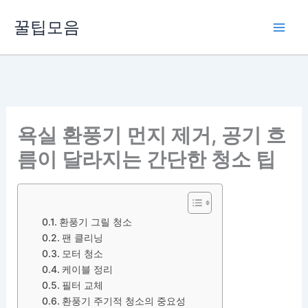
콘
꿀팁모음
텐
츠
로
건
너
뛰
욕실 환풍기 먼지 제거, 공기 흐
기
름이 달라지는 간단한 청소 팁
환풍기 그릴 청소
팬 클리닝
모터 청소
케이블 정리
필터 교체
환풍기 주기적 청소의 중요성