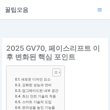
콘
꿀팁모음
텐
츠
로
건
너
뛰
2025 GV70, 페이스리프트 이
기
후 변화된 핵심 포인트
새로운 디자인 요소
강화된 성능과 연비
업그레이드된 내부 공간
최신 안전 기술의 적용
스마트 기술의 도입
편의성을 높인 기능들