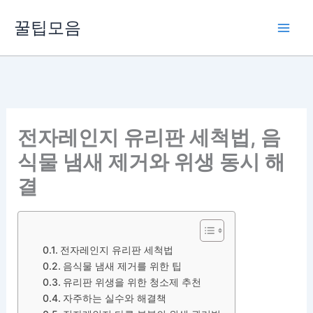
콘
꿀팁모음
텐
츠
로
건
너
뛰
전자레인지 유리판 세척법, 음
기
식물 냄새 제거와 위생 동시 해
결
전자레인지 유리판 세척법
음식물 냄새 제거를 위한 팁
유리판 위생을 위한 청소제 추천
자주하는 실수와 해결책