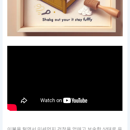
이불을 털면서 미세먼지 걱정을 없애고 보송한 상태로 유