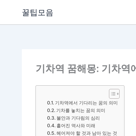
콘
꿀팁모음
텐
츠
로
건
너
뛰
기
기차역 꿈해몽: 기차역
기차역에서 기다리는 꿈의 의미
기차를 놓치는 꿈의 의미
불안과 기다림의 심리
흩어진 역사와 미래
헤어져야 할 것과 남아 있는 것