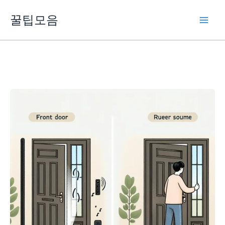
콘
꿀팁모음
텐
츠
로
건
너
뛰
기