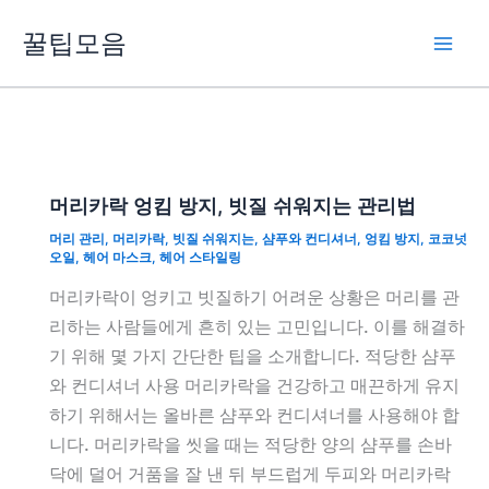
콘
꿀팁모음
텐
츠
로
건
너
뛰
머리카락 엉킴 방지, 빗질 쉬워지는 관리법
기
머리 관리
,
머리카락
,
빗질 쉬워지는
,
샴푸와 컨디셔너
,
엉킴 방지
,
코코넛
오일
,
헤어 마스크
,
헤어 스타일링
머리카락이 엉키고 빗질하기 어려운 상황은 머리를 관
리하는 사람들에게 흔히 있는 고민입니다. 이를 해결하
기 위해 몇 가지 간단한 팁을 소개합니다. 적당한 샴푸
와 컨디셔너 사용 머리카락을 건강하고 매끈하게 유지
하기 위해서는 올바른 샴푸와 컨디셔너를 사용해야 합
니다. 머리카락을 씻을 때는 적당한 양의 샴푸를 손바
닥에 덜어 거품을 잘 낸 뒤 부드럽게 두피와 머리카락