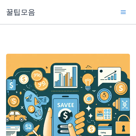
콘
꿀팁모음
텐
츠
로
건
너
뛰
기