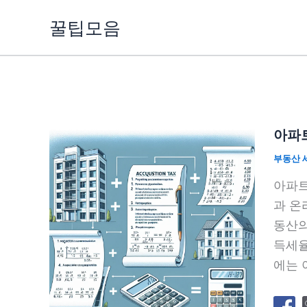
콘
꿀팁모음
텐
츠
로
건
너
뛰
아파트
기
부동산 
아파트
과 온
동산의
득세율
에는 