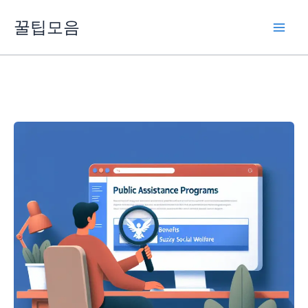
콘
꿀팁모음
텐
츠
로
건
너
뛰
기