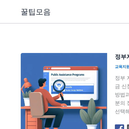
콘
꿀팁모음
텐
츠
로
건
너
뛰
정부지
기
교육지
정부 
금 신
방법과
분의 
선택해