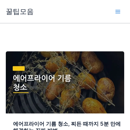
콘
꿀팁모음
텐
츠
로
건
너
뛰
기
에어프라이어 기름 청소, 찌든 때까지 5분 만에