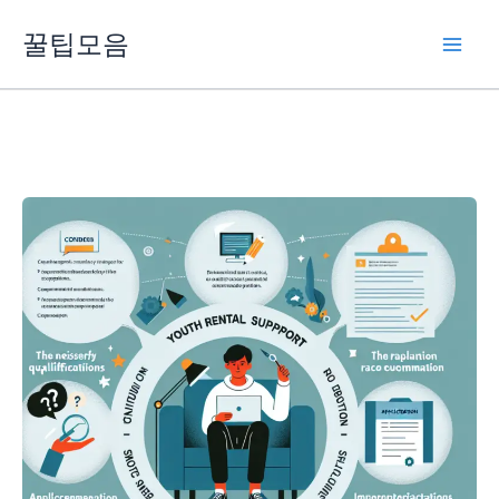
콘
꿀팁모음
텐
츠
로
건
너
뛰
기