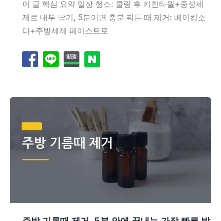
이 글 핵심 요약 일상 청소: 쿨링 후 키친타월+중성세
제로 내부 닦기, 5분이면 충분 찌든 때 제거: 베이킹소
다+주방세제 페이스트로
주방 기름때 제거, 5분 안에 끝내는 가장 빠른 방