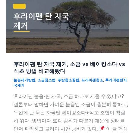
후라이팬 탄 자국 제거, 소금 vs 베이킹소다 vs
식초 방법 비교해봤다
눌음제거방법
,
소금청소법
,
주방청소꿀팁
,
프라이팬청소
,
후라이팬탄자
국제거
후라이팬 눌음·탄 자국, 소금 하나로 지울 수 있냐고?
결론부터 말하면 가벼운 눌음엔 소금이 충분히 통하고,
두껍게 탄 묵은 자국엔 베이킹소다+식초 조합이 확실
히 위다. 방법마다 효과 범위가 다르기 때문에 상태를
먼저 파악하고 골라야 시간 낭비가 없다.
이 글 핵심