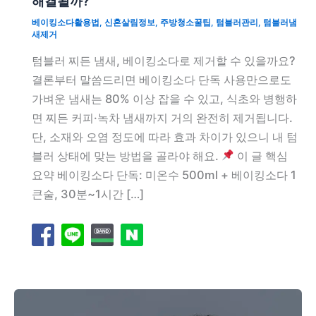
해결될까?
베이킹소다활용법
,
신혼살림정보
,
주방청소꿀팁
,
텀블러관리
,
텀블러냄
새제거
텀블러 찌든 냄새, 베이킹소다로 제거할 수 있을까요?
결론부터 말씀드리면 베이킹소다 단독 사용만으로도
가벼운 냄새는 80% 이상 잡을 수 있고, 식초와 병행하
면 찌든 커피·녹차 냄새까지 거의 완전히 제거됩니다.
단, 소재와 오염 정도에 따라 효과 차이가 있으니 내 텀
블러 상태에 맞는 방법을 골라야 해요.
이 글 핵심
요약 베이킹소다 단독: 미온수 500ml + 베이킹소다 1
큰술, 30분~1시간 […]