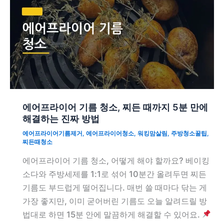
에어프라이어 기름 청소, 찌든 때까지 5분 만에
해결하는 진짜 방법
에어프라이어기름제거
,
에어프라이어청소
,
워킹맘살림
,
주방청소꿀팁
,
찌든때청소
에어프라이어 기름 청소, 어떻게 해야 할까요? 베이킹
소다와 주방세제를 1:1로 섞어 10분간 올려두면 찌든
기름도 부드럽게 떨어집니다. 매번 쓸 때마다 닦는 게
가장 좋지만, 이미 굳어버린 기름도 오늘 알려드릴 방
법대로 하면 15분 안에 말끔하게 해결할 수 있어요.