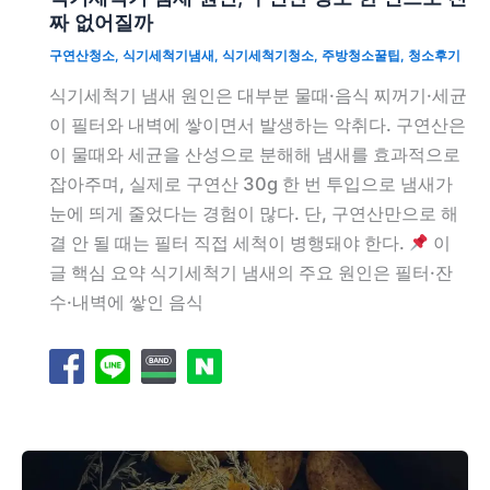
짜 없어질까
구연산청소
,
식기세척기냄새
,
식기세척기청소
,
주방청소꿀팁
,
청소후기
식기세척기 냄새 원인은 대부분 물때·음식 찌꺼기·세균
이 필터와 내벽에 쌓이면서 발생하는 악취다. 구연산은
이 물때와 세균을 산성으로 분해해 냄새를 효과적으로
잡아주며, 실제로 구연산 30g 한 번 투입으로 냄새가
눈에 띄게 줄었다는 경험이 많다. 단, 구연산만으로 해
결 안 될 때는 필터 직접 세척이 병행돼야 한다.
이
글 핵심 요약 식기세척기 냄새의 주요 원인은 필터·잔
수·내벽에 쌓인 음식