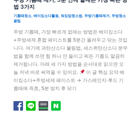
법 3가지
기름때청소
,
베이킹소다활용
,
워킹맘청소법
,
주방기름때제거
,
주방청소
꿀팁
주방 기름때, 가장 빠르게 없애는 방법은 베이킹소다
+주방세제 혼합 페이스트를 5분간 올려두고 닦는 것입
니다. 여기에 과탄산소다 불림법, 세스퀴탄산소다 분무
법을 함께 쓰면 힘 하나 안 들이고 찌든 기름도 말끔히
제거됩니다. 아래 세 가지 방법을 순서대로 읽으면 오
늘 저녁 바로 써먹을 수 있어요.
이 글 핵심 요약 베
이킹소다+주방세제 페이스트 → 가스레인지·후드 기
름때에 즉효, 5분 방치 후 닦기