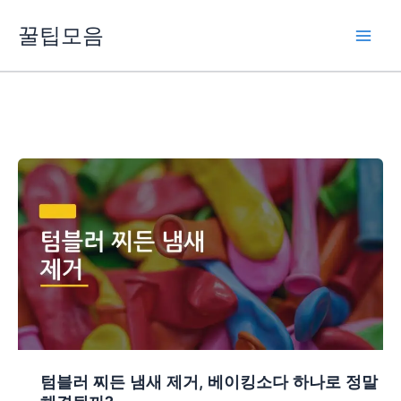
콘
꿀팁모음
텐
츠
로
건
너
뛰
기
텀블러 찌든 냄새 제거, 베이킹소다 하나로 정말