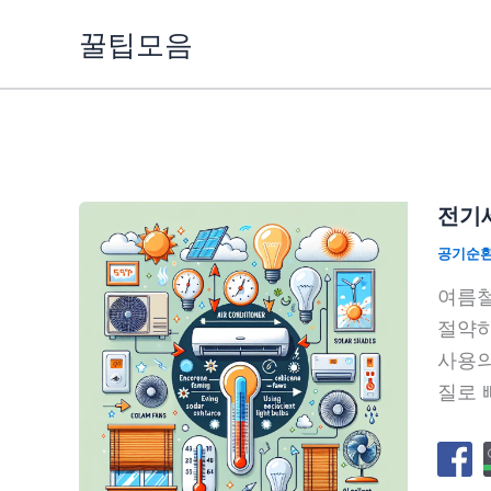
콘
꿀팁모음
텐
츠
로
건
너
뛰
전기세
기
공기순
여름철
절약하
사용의
질로 