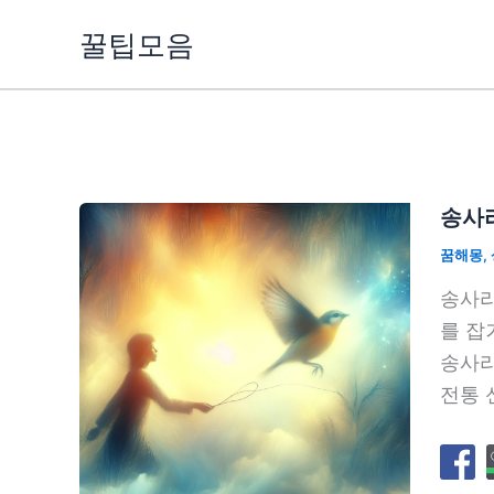
콘
꿀팁모음
텐
츠
로
건
너
뛰
송사리
기
꿈해몽
,
송사리
를 잡
송사리
전통 