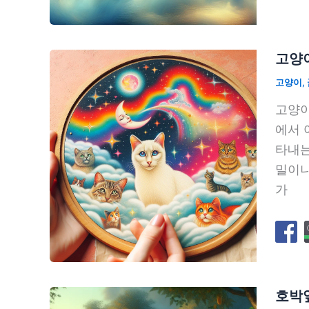
고양이
고양이
,
고양이
에서 
타내는
밀이나
가
호박잎