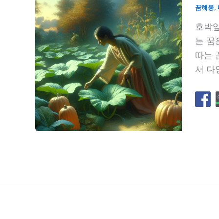
꿈해몽
,
호박잎
는 꿈
따는 
서 다