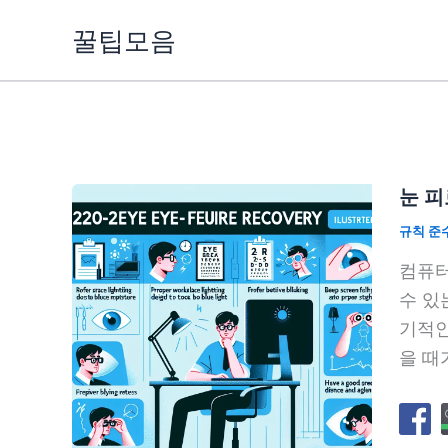
콘
꿀팁모음
텐
츠
로
건
너
뛰
눈 피
기
규칙 준
컴퓨터
수 있
기적인
을 때