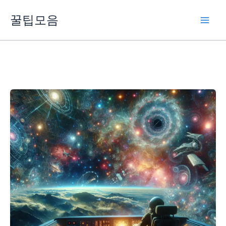
콘
꿀팁모음
텐
츠
로
건
너
뛰
기