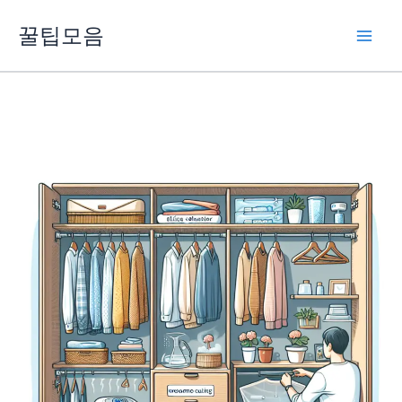
콘
꿀팁모음
텐
츠
로
건
너
뛰
기