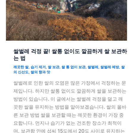
쌀벌레 걱정 끝! 쌀통 없이도 깔끔하게 쌀 보관하
는 법
깨끗한 쌀
,
습기 제거
,
쌀 보관
,
쌀 통 없이 보관
,
쌀벌레
,
쌀벌레 예방
,
쌀
의 신선도
,
쌀의 향과 맛
쌀벌레로 인한 쌀의 오염은 많은 가정에서 걱정하는 문
제입니다. 하지만 쌀통 없이도 깔끔하게 쌀을 보관하는
방법이 있습니다. 이 글에서는 쌀벌레 걱정을 덜고 깨
끗한 쌀을 유지하는 방법을 알아보겠습니다. 쌀의 올바
른 보관 방법 쌀을 보관할 때는 깨끗한 환경이 가장 중
요합니다. 먼지나 습기가 없는 건조한 장소가 최적이
며, 보관함 안에 섭씨 15도에서 20도 사이로 유지하는