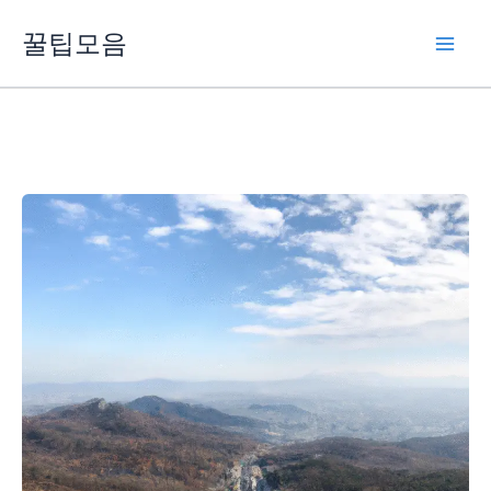
콘
꿀팁모음
텐
츠
로
건
너
뛰
기