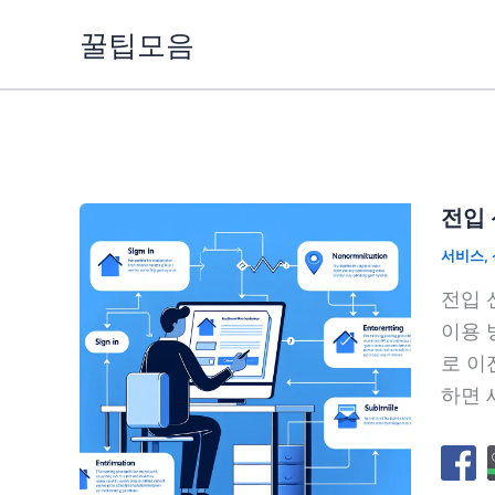
콘
꿀팁모음
텐
츠
로
건
너
뛰
전입 
기
서비스
,
전입 
이용 
로 이
하면 