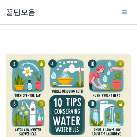
콘
꿀팁모음
텐
츠
로
건
너
뛰
기