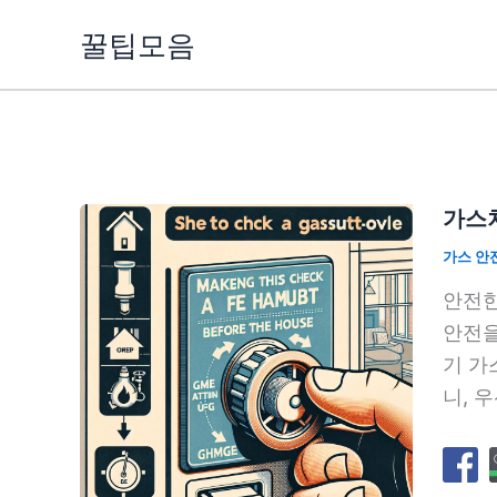
콘
꿀팁모음
텐
츠
로
건
너
뛰
가스차
기
가스 안
안전한
안전을
기 가
니, 