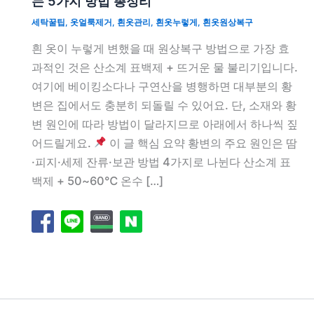
는 5가지 방법 총정리
세탁꿀팁
,
옷얼룩제거
,
흰옷관리
,
흰옷누렇게
,
흰옷원상복구
흰 옷이 누렇게 변했을 때 원상복구 방법으로 가장 효
과적인 것은 산소계 표백제 + 뜨거운 물 불리기입니다.
여기에 베이킹소다나 구연산을 병행하면 대부분의 황
변은 집에서도 충분히 되돌릴 수 있어요. 단, 소재와 황
변 원인에 따라 방법이 달라지므로 아래에서 하나씩 짚
어드릴게요.
이 글 핵심 요약 황변의 주요 원인은 땀
·피지·세제 잔류·보관 방법 4가지로 나뉜다 산소계 표
백제 + 50~60℃ 온수 […]