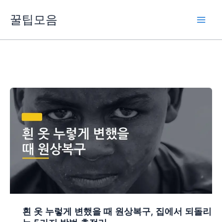
콘
꿀팁모음
텐
츠
로
건
너
뛰
기
흰 옷 누렇게 변했을 때 원상복구, 집에서 되돌리