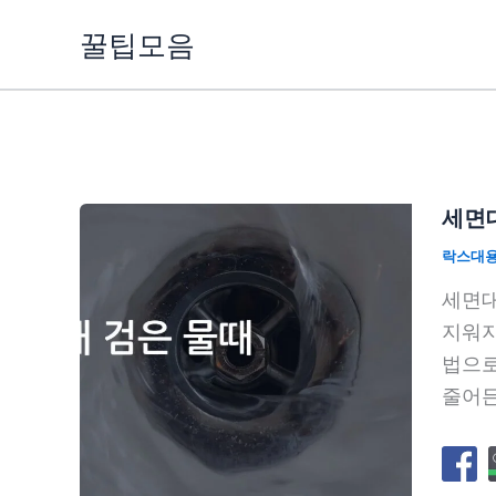
콘
꿀팁모음
텐
츠
로
건
너
뛰
세면대
기
락스대
세면대
지워지
법으로
줄어