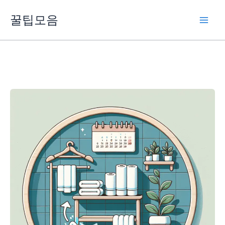
콘
꿀팁모음
텐
츠
로
건
너
뛰
기