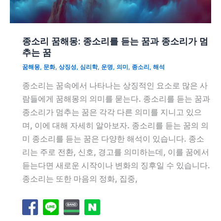
종소리 꿈해몽: 종소리를 듣는 꿈과 종소리가 멈
추는 꿈
꿈해몽
,
문화
,
상징성
,
심리학
,
운명
,
의미
,
종소리
,
해석
종소리는 꿈속에서 나타나는 상징적인 요소로 많은 사
람들에게 꿈해몽의 의미를 묻는다. 종소리를 듣는 꿈과
종소리가 멈추는 꿈은 각각 다른 의미를 지니고 있으
며, 이에 대해 자세히 알아보자. 종소리를 듣는 꿈의 의
미 종소리를 듣는 꿈은 다양한 해석이 있습니다. 종소
리는 주로 전환, 신호, 경고를 의미하는데, 이를 꿈에서
듣는다면 새로운 시작이나 변화의 징후일 수 있습니다.
종소리는 또한 마음의 정화, 집중,