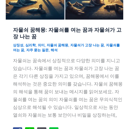
자물쇠 꿈해몽: 자물쇠를 여는 꿈과 자물쇠가 고
장 나는 꿈
상징성
,
심리학
,
의미
,
자물쇠 꿈해몽
,
자물쇠가 고장 나는 꿈
,
자물쇠를
여는 꿈
,
자주 묻는 질문
,
해석
자물쇠는 꿈속에서 상징적으로 다양한 의미를 지니고
있습니다. 자물쇠를 여는 꿈과 자물쇠가 고장 나는 꿈
은 각기 다른 상징을 가지고 있으며, 꿈해몽에서 이를
해석하는 것은 중요한 의미를 갖습니다. 자물쇠 꿈해몽
의 해석을 통해 꿈이 보내는 메시지를 읽어보세요. 자
물쇠를 여는 꿈의 의미 자물쇠를 여는 꿈은 무의식적인
심상으로 해석될 수 있습니다. 일상적으로 사는 동안
열쇠와 자물쇠는 보통 보안이나 비밀을 상징하는데,