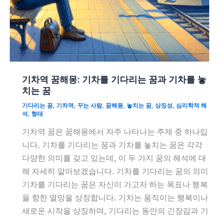
기차역 꿈해몽: 기차를 기다리는 꿈과 기차를 놓
치는 꿈
기다리는 꿈
,
기차역
,
꾸는 사람
,
꿈해몽
,
놓치는 꿈
,
상징성
,
심리학적 해
석
,
형태
기차역 꿈은 꿈해몽에서 자주 나타나는 주제 중 하나입
니다. 기차를 기다리는 꿈과 기차를 놓치는 꿈은 각각
다양한 의미를 갖고 있는데, 이 두 가지 꿈의 해석에 대
해 자세히 알아보겠습니다. 기차를 기다리는 꿈의 의미
기차를 기다리는 꿈은 자신이 가고자 하는 목표나 행복
을 향한 열망을 상징합니다. 기차는 움직이는 행복이나
새로운 시작을 상징하며, 기다리는 동안의 긴장감과 기