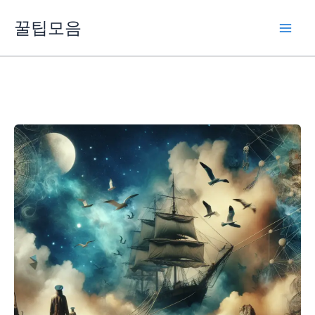
콘
꿀팁모음
텐
츠
로
건
너
뛰
기