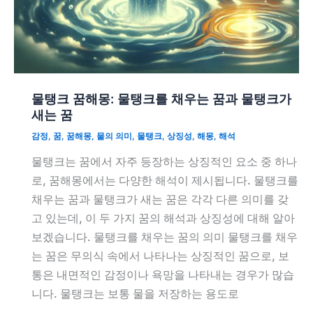
물탱크 꿈해몽: 물탱크를 채우는 꿈과 물탱크가
새는 꿈
감정
,
꿈
,
꿈해몽
,
물의 의미
,
물탱크
,
상징성
,
해몽
,
해석
물탱크는 꿈에서 자주 등장하는 상징적인 요소 중 하나
로, 꿈해몽에서는 다양한 해석이 제시됩니다. 물탱크를
채우는 꿈과 물탱크가 새는 꿈은 각각 다른 의미를 갖
고 있는데, 이 두 가지 꿈의 해석과 상징성에 대해 알아
보겠습니다. 물탱크를 채우는 꿈의 의미 물탱크를 채우
는 꿈은 무의식 속에서 나타나는 상징적인 꿈으로, 보
통은 내면적인 감정이나 욕망을 나타내는 경우가 많습
니다. 물탱크는 보통 물을 저장하는 용도로