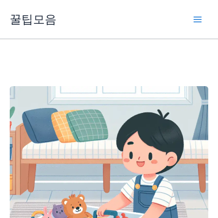
콘
꿀팁모음
텐
츠
로
건
너
뛰
기