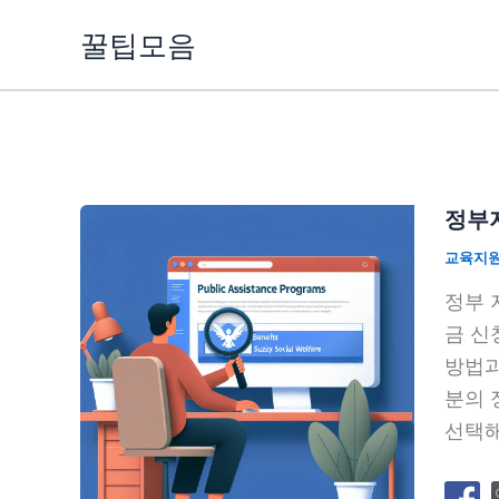
콘
꿀팁모음
텐
츠
로
건
너
뛰
정부지
기
교육지
정부 
금 신
방법과
분의 
선택해