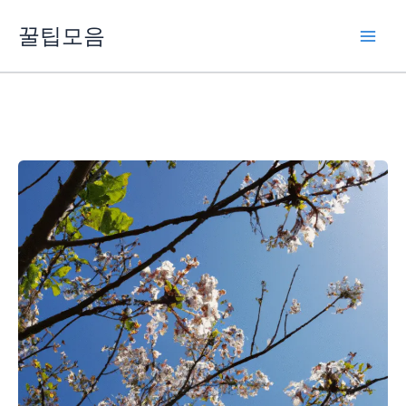
콘
꿀팁모음
텐
츠
로
건
너
뛰
기