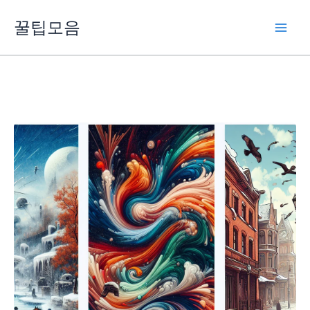
콘
꿀팁모음
텐
츠
로
건
너
뛰
기