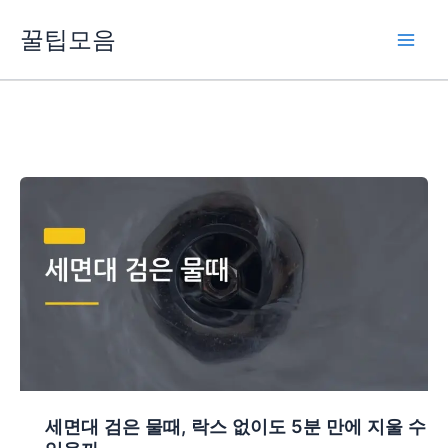
콘
꿀팁모음
텐
츠
로
건
너
뛰
기
세면대 검은 물때, 락스 없이도 5분 만에 지울 수