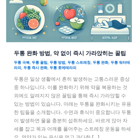
두통 완화 방법, 약 없이 즉시 가라앉히는 꿀팁
두통 극복
,
두통 꿀팁
,
두통 방법
,
두통 스트레칭
,
두통 완화
,
두통 워터테
라피
,
두통 즉시 완화
,
두통 호메테라피
두통은 일상 생활에서 흔히 발생하는 고통스러운 증상
중 하나입니다. 이를 완화하기 위해 약을 복용하는 것
외에도 알려지지 않은 꿀팁을 통해 즉시 가라앉힐 수
있는 방법이 있습니다. 아래는 두통을 완화시키는 유용
한 팁들을 소개합니다. 수면과 휴식이 중요합니다 두통
이 발생하면 물을 충분히 섭취하세요. 바르게 앉아 자
세를 잡고 목과 어깨를 풀어주는 스트레칭 운동을 하세
요. 영양가 있는 음식을 먹고 과다한 […]