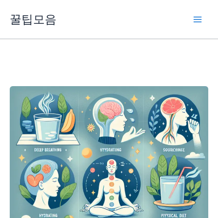
콘
꿀팁모음
텐
츠
로
건
너
뛰
기