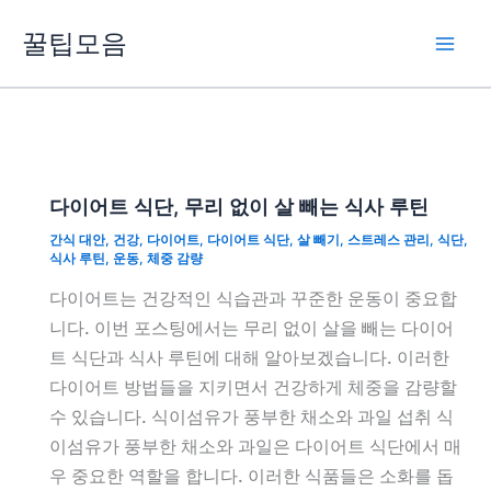
콘
꿀팁모음
텐
츠
로
건
너
뛰
다이어트 식단, 무리 없이 살 빼는 식사 루틴
기
간식 대안
,
건강
,
다이어트
,
다이어트 식단
,
살 빼기
,
스트레스 관리
,
식단
,
식사 루틴
,
운동
,
체중 감량
다이어트는 건강적인 식습관과 꾸준한 운동이 중요합
니다. 이번 포스팅에서는 무리 없이 살을 빼는 다이어
트 식단과 식사 루틴에 대해 알아보겠습니다. 이러한
다이어트 방법들을 지키면서 건강하게 체중을 감량할
수 있습니다. 식이섬유가 풍부한 채소와 과일 섭취 식
이섬유가 풍부한 채소와 과일은 다이어트 식단에서 매
우 중요한 역할을 합니다. 이러한 식품들은 소화를 돕