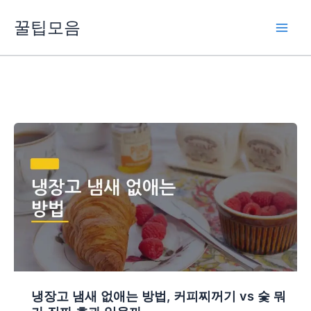
콘
꿀팁모음
텐
츠
로
건
너
뛰
기
냉장고 냄새 없애는 방법, 커피찌꺼기 vs 숯 뭐