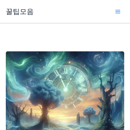
콘
꿀팁모음
텐
츠
로
건
너
뛰
기