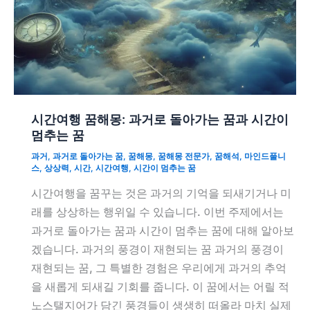
시간여행 꿈해몽: 과거로 돌아가는 꿈과 시간이
멈추는 꿈
과거
,
과거로 돌아가는 꿈
,
꿈해몽
,
꿈해몽 전문가
,
꿈해석
,
마인드풀니
스
,
상상력
,
시간
,
시간여행
,
시간이 멈추는 꿈
시간여행을 꿈꾸는 것은 과거의 기억을 되새기거나 미
래를 상상하는 행위일 수 있습니다. 이번 주제에서는
과거로 돌아가는 꿈과 시간이 멈추는 꿈에 대해 알아보
겠습니다. 과거의 풍경이 재현되는 꿈 과거의 풍경이
재현되는 꿈, 그 특별한 경험은 우리에게 과거의 추억
을 새롭게 되새길 기회를 줍니다. 이 꿈에서는 어릴 적
노스탤지어가 담긴 풍경들이 생생히 떠올라 마치 실제