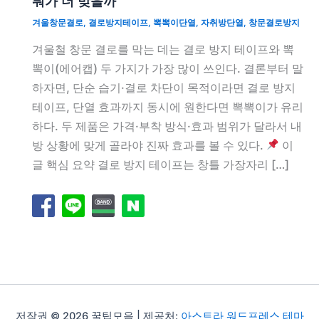
뭐가 더 맞을까
겨울창문결로
,
결로방지테이프
,
뽁뽁이단열
,
자취방단열
,
창문결로방지
겨울철 창문 결로를 막는 데는 결로 방지 테이프와 뽁
뽁이(에어캡) 두 가지가 가장 많이 쓰인다. 결론부터 말
하자면, 단순 습기·결로 차단이 목적이라면 결로 방지
테이프, 단열 효과까지 동시에 원한다면 뽁뽁이가 유리
하다. 두 제품은 가격·부착 방식·효과 범위가 달라서 내
방 상황에 맞게 골라야 진짜 효과를 볼 수 있다.
이
글 핵심 요약 결로 방지 테이프는 창틀 가장자리 […]
저작권 © 2026 꿀팁모음 | 제공처:
아스트라 워드프레스 테마