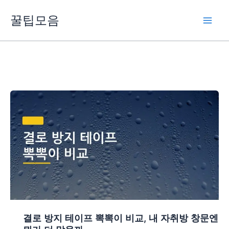
콘
꿀팁모음
텐
츠
로
건
너
뛰
기
결로 방지 테이프 뽁뽁이 비교, 내 자취방 창문엔