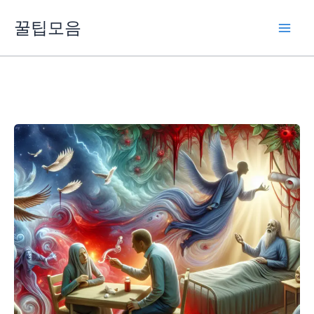
콘
꿀팁모음
텐
츠
로
건
너
뛰
기