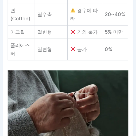
면
경우에 따
열수축
20~40%
(Cotton)
라
아크릴
열변형
거의 불가
5% 미만
폴리에스
열변형
불가
0%
터