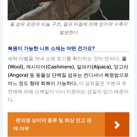
울 섬유 표면의 비늘 구조, 열과 마찰에 의해 엉키며 수축이
발생한다
복원이 가능한 니트 소재는 어떤 건가요?
세탁 라벨을 꺼내 소재 표기를 확인하는 것이 먼저다.
울
(Wool), 캐시미어(Cashmere), 알파카(Alpaca), 앙고라
(Angora) 등 동물성 단백질 섬유는 컨디셔너 복원법으로
어느 정도 형태 회복이 가능하다.
이 섬유들은 수분과 유
연제에 의해 스케일이 다시 이완되는 성질이 있기 때문이
다.
편의점 상비약 종류 및 화상 연고 판
매 여부