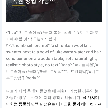
{“title”:”니트 줄어들었을 때 복원, 살릴 수 있는 것과 포
기해야 할 것 딱 구분해드립니
다”,”thumbnail_prompt”:”a shrunken wool knit
sweater next to a bowl of lukewarm water and hair
conditioner on a wooden table, soft natural light,
realistic photo style, no text”,”tags”:[“#니트복원”,”#
니트줄어들었을때”,”#울니트세탁”,”#니트관리법”,”#니트
복구방법”],”body”:”
니트가 세탁 후 줄어들었을 때 복원이 가능한 경우와 불
가능한 경우는 소재에 따라 명확히 나뉩니다.
울·캐시미
어처럼 동물성 단백질 섬유는 미지근한 물과 헤어 컨디셔