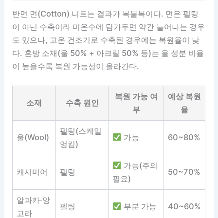
반면 면(Cotton) 니트는 결과가 복불복이다. 면은 펠팅
이 아닌 수축이라 미온수에 담가두면 약간 늘어나는 경우
도 있으나, 고온 건조기로 수축된 경우에는 복원율이 낮
다. 혼방 소재(울 50% + 아크릴 50% 등)는 울 성분 비율
이 높을수록 복원 가능성이 올라간다.
복원 가능 여
예상 복원
소재
수축 원인
부
율
펠팅(스케일
울(Wool)
가능
60~80%
엉킴)
가능(주의
캐시미어
펠팅
50~70%
필요)
알파카·앙
펠팅
부분 가능
40~60%
고라