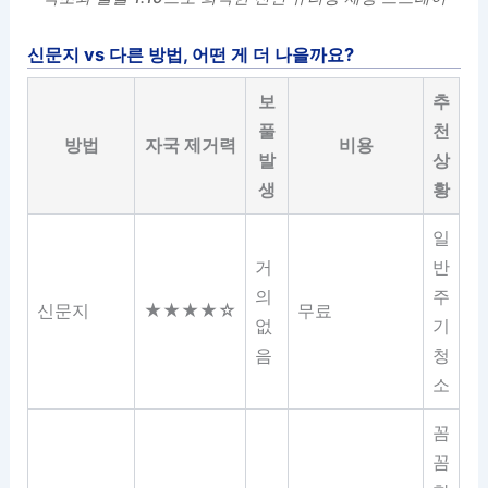
신문지 vs 다른 방법, 어떤 게 더 나을까요?
보
추
풀
천
방법
자국 제거력
비용
발
상
생
황
일
거
반
의
주
신문지
★★★★☆
무료
없
기
음
청
소
꼼
꼼