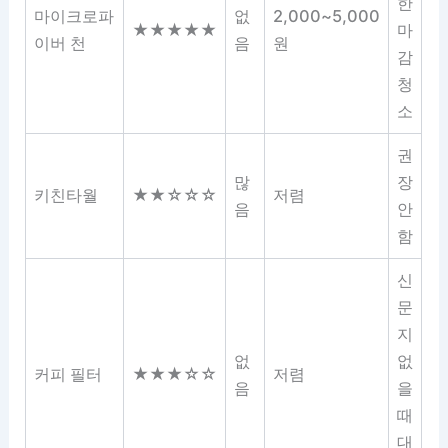
한
마이크로파
없
2,000~5,000
★★★★★
마
이버 천
음
원
감
청
소
권
많
장
키친타월
★★☆☆☆
저렴
음
안
함
신
문
지
없
없
커피 필터
★★★☆☆
저렴
음
을
때
대