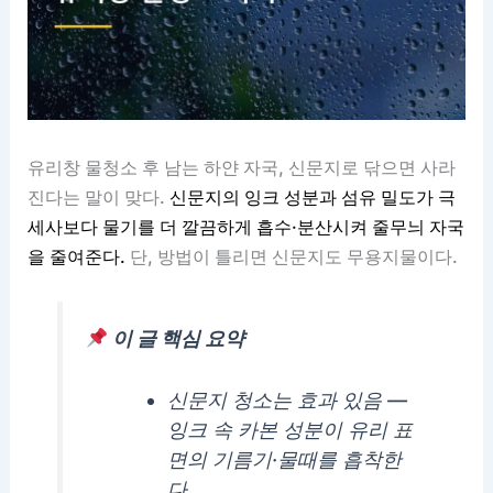
유리창 물청소 후 남는 하얀 자국, 신문지로 닦으면 사라
진다는 말이 맞다.
신문지의 잉크 성분과 섬유 밀도가 극
세사보다 물기를 더 깔끔하게 흡수·분산시켜 줄무늬 자국
을 줄여준다.
단, 방법이 틀리면 신문지도 무용지물이다.
이 글 핵심 요약
신문지 청소는 효과 있음 —
잉크 속 카본 성분이 유리 표
면의 기름기·물때를 흡착한
다