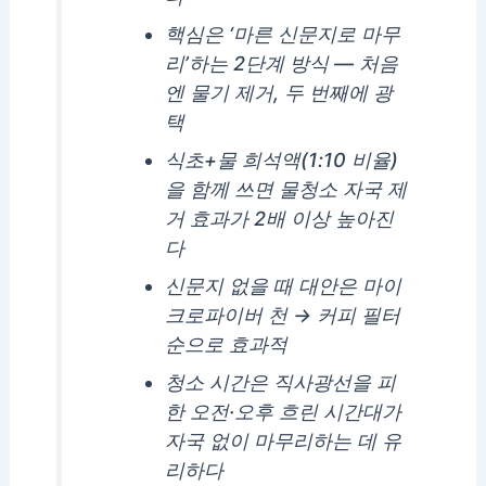
핵심은 ‘마른 신문지로 마무
리’하는 2단계 방식 — 처음
엔 물기 제거, 두 번째에 광
택
식초+물 희석액(1:10 비율)
을 함께 쓰면 물청소 자국 제
거 효과가 2배 이상 높아진
다
신문지 없을 때 대안은 마이
크로파이버 천 → 커피 필터
순으로 효과적
청소 시간은 직사광선을 피
한 오전·오후 흐린 시간대가
자국 없이 마무리하는 데 유
리하다